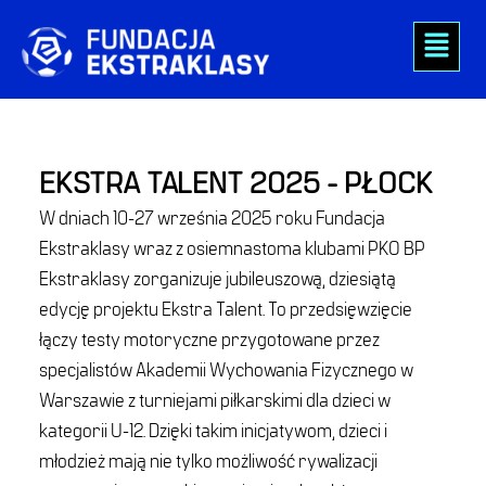
Skip
Menu
to
content
EKSTRA TALENT 2025 - PŁOCK
W dniach 10-27 września 2025 roku Fundacja
Ekstraklasy wraz z osiemnastoma klubami PKO BP
Ekstraklasy zorganizuje jubileuszową, dziesiątą
edycję projektu Ekstra Talent. To przedsięwzięcie
łączy testy motoryczne przygotowane przez
specjalistów Akademii Wychowania Fizycznego w
Warszawie z turniejami piłkarskimi dla dzieci w
kategorii U-12. Dzięki takim inicjatywom, dzieci i
młodzież mają nie tylko możliwość rywalizacji