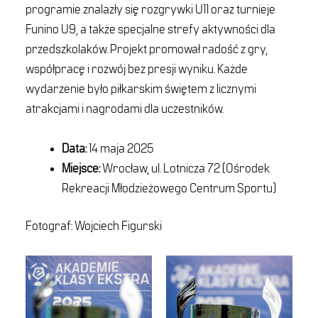
programie znalazły się rozgrywki U11 oraz turnieje
Funino U9, a także specjalne strefy aktywności dla
przedszkolaków. Projekt promował radość z gry,
współpracę i rozwój bez presji wyniku. Każde
wydarzenie było piłkarskim świętem z licznymi
atrakcjami i nagrodami dla uczestników.
Data:
14 maja 2025
Miejsce:
Wrocław, ul. Lotnicza 72 (Ośrodek
Rekreacji Młodzieżowego Centrum Sportu)
Fotograf: Wojciech Figurski