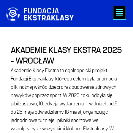
Skip
Menu
to
content
AKADEMIE KLASY EKSTRA 2025
- WROCŁAW
Akademie Klasy Ekstra to ogólnopolski projekt
Fundacji Ekstraklasy, którego celem była promocja
piłki nożnej wśród dzieci oraz budowanie zdrowych
nawyków poprzez sport. W 2025 roku odbyła się
jubileuszowa, 10. edycja wydarzenia – w dniach od 5
do 25 maja odwiedziliśmy 18 miast, organizując
jednodniowe turnieje i pikniki sportowe we
współpracy ze wszystkimi klubami Ekstraklasy. W