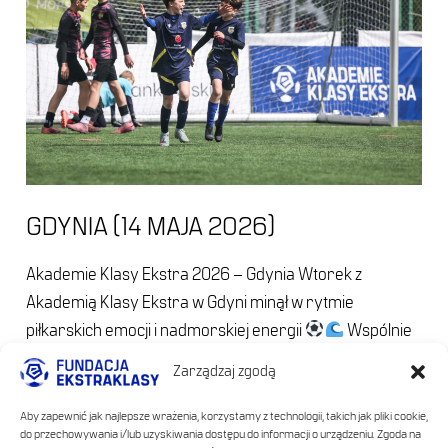
2026)
GDYNIA (14 MAJA 2026)
Akademie Klasy Ekstra 2026 – Gdynia Wtorek z
Akademią Klasy Ekstra w Gdyni minął w rytmie
piłkarskich emocji i nadmorskiej energii
Wspólnie
z @arkagdyniasa spotkaliśmy się na boiskach, które od
Zarządzaj zgodą
samego rana tętniły rywalizacją młodych zawodników i
zawodniczek z lokalnych akademii oraz szkółek
Aby zapewnić jak najlepsze wrażenia, korzystamy z technologii, takich jak pliki cookie,
do przechowywania i/lub uzyskiwania dostępu do informacji o urządzeniu. Zgoda na
piłkarskich.
W wydarzeniu udział wzięli Tomasz