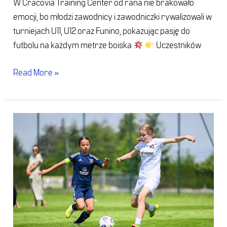
W Cracovia Training Center od rana nie brakowało
emocji, bo młodzi zawodnicy i zawodniczki rywalizowali w
turniejach U11, U12 oraz Funino, pokazując pasję do
futbolu na każdym metrze boiska
Uczestników
Read More »
Nieciecza
(23
maja
2026)