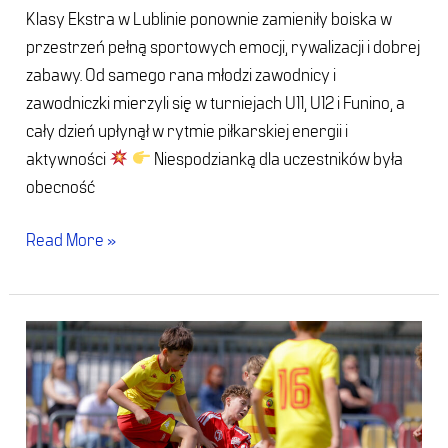
Klasy Ekstra w Lublinie ponownie zamieniły boiska w
przestrzeń pełną sportowych emocji, rywalizacji i dobrej
zabawy. Od samego rana młodzi zawodnicy i
zawodniczki mierzyli się w turniejach U11, U12 i Funino, a
cały dzień upłynął w rytmie piłkarskiej energii i
aktywności
Niespodzianką dla uczestników była
obecność
Read More »
Białystok
(19
maja
2026)