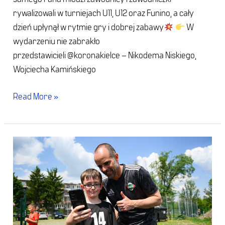
rywalizowali w turniejach U11, U12 oraz Funino, a cały
dzień upłynął w rytmie gry i dobrej zabawy
W
wydarzeniu nie zabrakło
przedstawicieli @koronakielce – Nikodema Niskiego,
Wojciecha Kamińskiego
Read More »
Radom
(21
maja
2026)