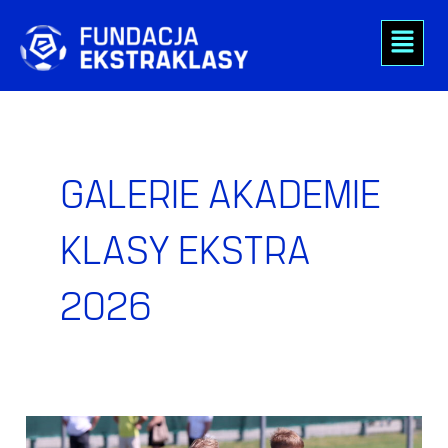
Skip
Menu
to
content
Post
pagination
GALERIE AKADEMIE
KLASY EKSTRA
2026
Warszawa